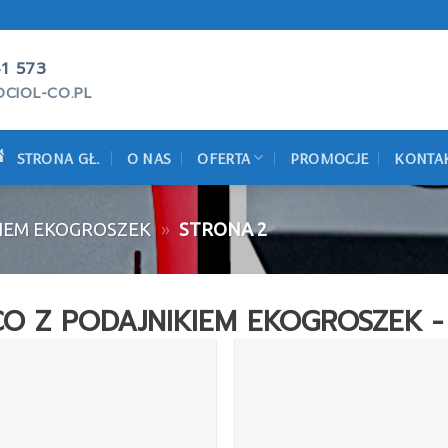
1 573
CIOL-CO.PL
STRONA GŁ.
O NAS
OFERTA
PROMOCJE
KONTA
KIEM EKOGROSZEK
»
STRONA 2
O Z PODAJNIKIEM EKOGROSZEK - 