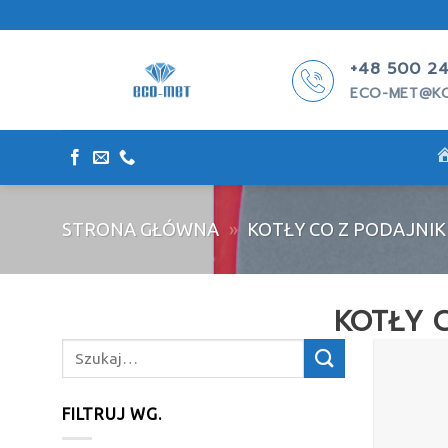
Skip
to
content
+48 500 24
ECO-MET@KO
STRONA GŁÓWNA
»
KOTŁY CO Z PODAJNI
KOTŁY C
Szukaj:
FILTRUJ WG.