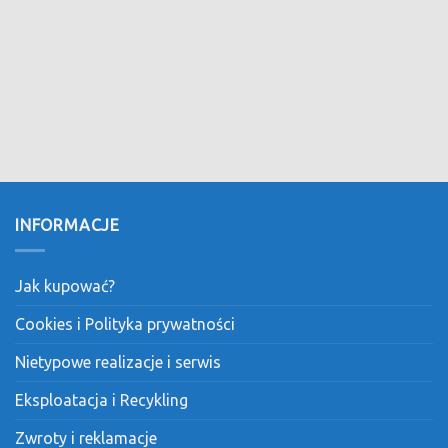
CZYSTE POWIETRZE
 POWIETRZE Program przewiduje dofinansowanie m.in.:
ymiany starych źródeł ciepła (pieców i kotłów na [...]
INFORMACJE
Jak kupować?
Cookies i Polityka prywatności
Nietypowe realizacje i serwis
Eksploatacja i Recykling
Zwroty i reklamacje