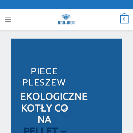
Skip
to
content
0
PIECE
PLESZEW
EKOLOGICZNE
KOTŁY CO
NA
PELLET –