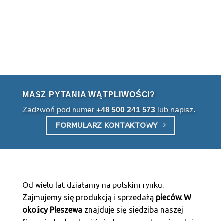
KOTŁY CO Z PODAJNIKIEM NA PELLET
KOTŁY CO Z PODAJNIKIEM NA PELLET
KOCIOŁ CO NA PELLET
KOCIOŁ CO NA PELLET
PELLPAL DUO 24kW
PELLPAL DUO 14kW
DODAJ DO KOSZYKA
DODAJ DO KOSZYKA
MASZ PYTANIA WĄTPLIWOŚCI?
Zadzwoń pod numer
+48 500 241 573
lub napisz.
FORMULARZ KONTAKTOWY
Od wielu lat działamy na polskim rynku.
Zajmujemy się produkcją i sprzedażą
pieców. W
okolicy Pleszewa
znajduje się siedziba naszej