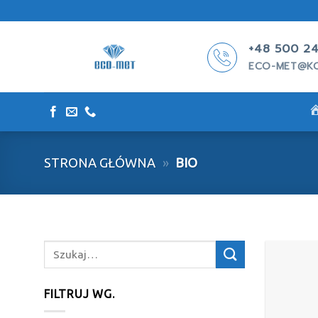
Skip
to
content
+48 500 24
ECO-MET@KO
STRONA GŁÓWNA
»
BIO
Szukaj:
FILTRUJ WG.